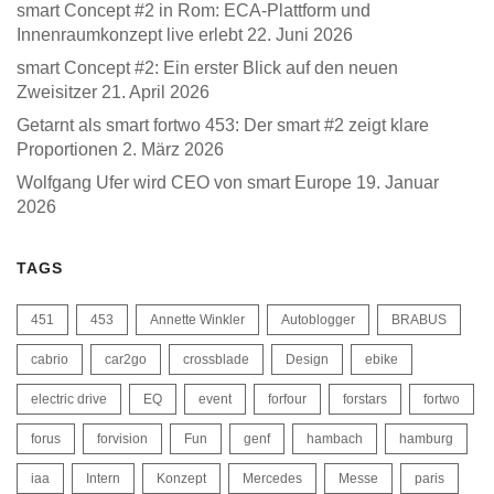
smart Concept #2 in Rom: ECA-Plattform und
Innenraumkonzept live erlebt
22. Juni 2026
smart Concept #2: Ein erster Blick auf den neuen
Zweisitzer
21. April 2026
Getarnt als smart fortwo 453: Der smart #2 zeigt klare
Proportionen
2. März 2026
Wolfgang Ufer wird CEO von smart Europe
19. Januar
2026
TAGS
451
453
Annette Winkler
Autoblogger
BRABUS
cabrio
car2go
crossblade
Design
ebike
electric drive
EQ
event
forfour
forstars
fortwo
forus
forvision
Fun
genf
hambach
hamburg
iaa
Intern
Konzept
Mercedes
Messe
paris