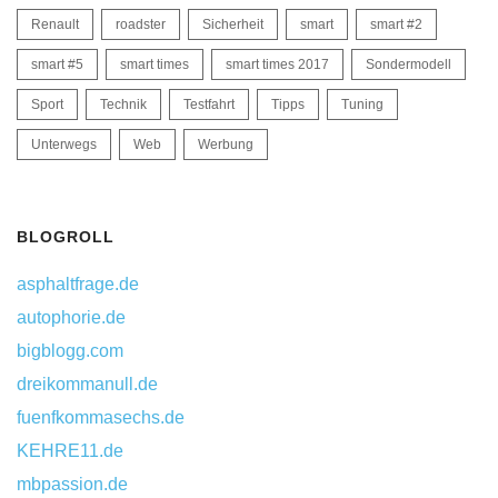
Renault
roadster
Sicherheit
smart
smart #2
smart #5
smart times
smart times 2017
Sondermodell
Sport
Technik
Testfahrt
Tipps
Tuning
Unterwegs
Web
Werbung
BLOGROLL
asphaltfrage.de
autophorie.de
bigblogg.com
dreikommanull.de
fuenfkommasechs.de
KEHRE11.de
mbpassion.de