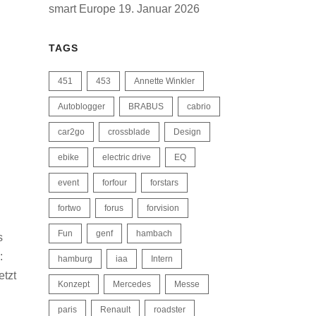
smart Europe
19. Januar 2026
TAGS
451
453
Annette Winkler
Autoblogger
BRABUS
cabrio
car2go
crossblade
Design
ebike
electric drive
EQ
event
forfour
forstars
fortwo
forus
forvision
Fun
genf
hambach
s
:
hamburg
iaa
Intern
etzt
Konzept
Mercedes
Messe
paris
Renault
roadster