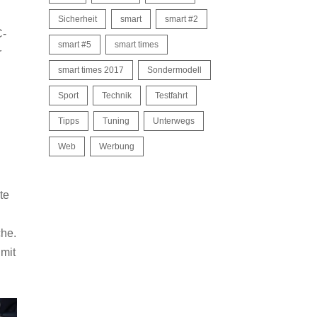
Sicherheit
smart
smart #2
C-
smart #5
smart times
r
smart times 2017
Sondermodell
Sport
Technik
Testfahrt
Tipps
Tuning
Unterwegs
Web
Werbung
te
che.
mit