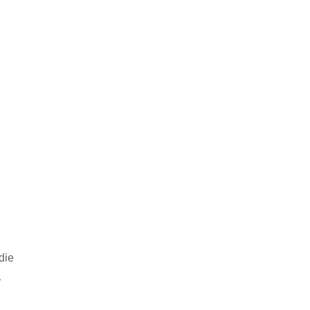
:
die
1