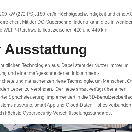
 200 kW (272 PS), 180 km/h Höchstgeschwindigkeit und eine A
rreichen. Mit der DC-Superschnellladung kann dies in wenige
le WLTP-Reichweite liegt zwischen 420 und 440 km.
r Ausstattung
chrittlichen Technologien aus. Dabei steht der Nutzer immer im
bung und einer maßgeschneiderten Infotainment-
erichtete und menschenzentrierte Technologie, um Menschen, Or
realen Leben zu verbinden. Der neue smart verfügt über einen
sierter Sprachsteuerung, implementiert in die 3D-Benutzeroberflä
ystems aus Auto, smart App und Cloud-Daten – alles verbunden 
rch höchste Cybersecurity-Verschlüsselungsstandards.