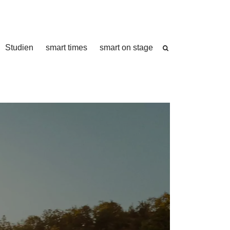
Studien
smart times
smart on stage