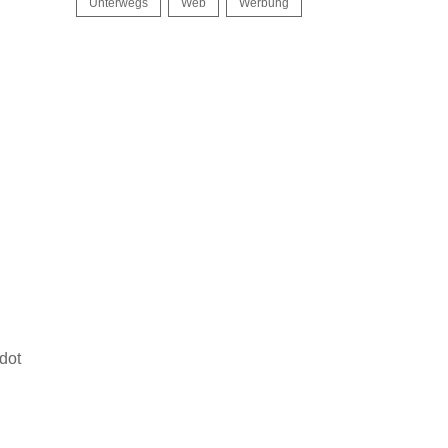
Unterwegs
Web
Werbung
dot