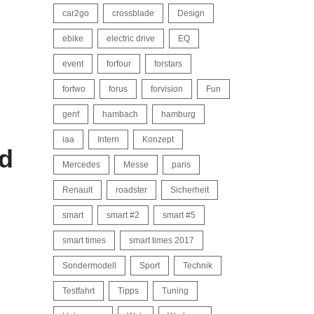
car2go
crossblade
Design
ebike
electric drive
EQ
event
forfour
forstars
fortwo
forus
forvision
Fun
genf
hambach
hamburg
iaa
Intern
Konzept
d
Mercedes
Messe
paris
Renault
roadster
Sicherheit
smart
smart #2
smart #5
smart times
smart times 2017
Sondermodell
Sport
Technik
Testfahrt
Tipps
Tuning