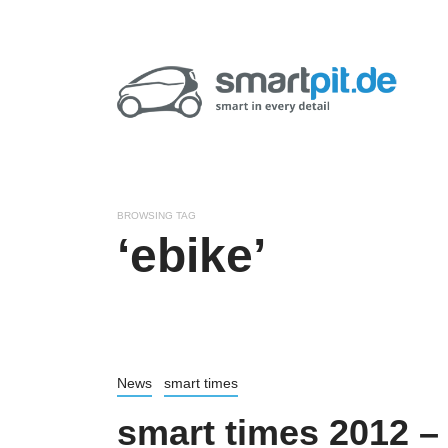
BROWSING TAG
‘ebike’
News
smart times
smart times 2012 –