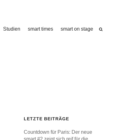
Studien
smart times
smart on stage
LETZTE BEITRÄGE
Countdown für Paris: Der neue
smart #2 zeigt sich reif für die