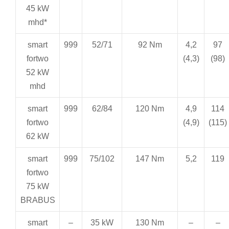
45 kW
mhd*
smart
999
52/71
92 Nm
4,2
97
fortwo
(4,3)
(98)
52 kW
mhd
smart
999
62/84
120 Nm
4,9
114
fortwo
(4,9)
(115)
62 kW
smart
999
75/102
147 Nm
5,2
119
fortwo
75 kW
BRABUS
smart
–
35 kW
130 Nm
–
–