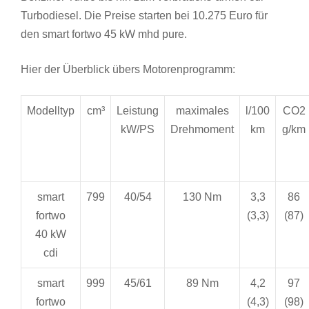
Turbodiesel. Die Preise starten bei 10.275 Euro für
den smart fortwo 45 kW mhd pure.
Hier der Überblick übers Motorenprogramm:
Modelltyp
cm³
Leistung
maximales
l/100
CO2
kW/PS
Drehmoment
km
g/km
smart
799
40/54
130 Nm
3,3
86
fortwo
(3,3)
(87)
40 kW
cdi
smart
999
45/61
89 Nm
4,2
97
fortwo
(4,3)
(98)