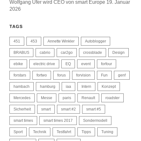
Wolfgang Ufer wird CEO von smart Europe
19. Januar
2026
TAGS
451
453
Annette Winkler
Autoblogger
BRABUS
cabrio
car2go
crossblade
Design
ebike
electric drive
EQ
event
forfour
forstars
fortwo
forus
forvision
Fun
genf
hambach
hamburg
iaa
Intern
Konzept
Mercedes
Messe
paris
Renault
roadster
Sicherheit
smart
smart #2
smart #5
smart times
smart times 2017
Sondermodell
Sport
Technik
Testfahrt
Tipps
Tuning