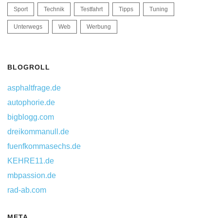
Sport
Technik
Testfahrt
Tipps
Tuning
Unterwegs
Web
Werbung
BLOGROLL
asphaltfrage.de
autophorie.de
bigblogg.com
dreikommanull.de
fuenfkommasechs.de
KEHRE11.de
mbpassion.de
rad-ab.com
META