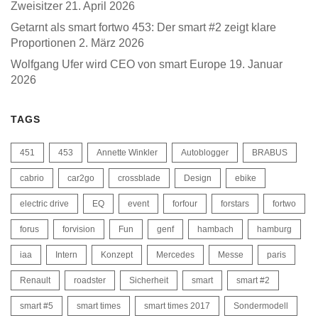
Zweisitzer
21. April 2026
Getarnt als smart fortwo 453: Der smart #2 zeigt klare
Proportionen
2. März 2026
Wolfgang Ufer wird CEO von smart Europe
19. Januar
2026
TAGS
451
453
Annette Winkler
Autoblogger
BRABUS
cabrio
car2go
crossblade
Design
ebike
electric drive
EQ
event
forfour
forstars
fortwo
forus
forvision
Fun
genf
hambach
hamburg
iaa
Intern
Konzept
Mercedes
Messe
paris
Renault
roadster
Sicherheit
smart
smart #2
smart #5
smart times
smart times 2017
Sondermodell