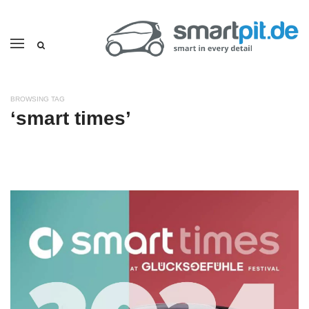
BROWSING TAG
‘smart times’