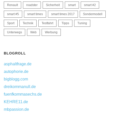
Renault
roadster
Sicherheit
smart
smart #2
smart #5
smart times
smart times 2017
Sondermodell
Sport
Technik
Testfahrt
Tipps
Tuning
Unterwegs
Web
Werbung
BLOGROLL
asphaltfrage.de
autophorie.de
bigblogg.com
dreikommanull.de
fuenfkommasechs.de
KEHRE11.de
mbpassion.de