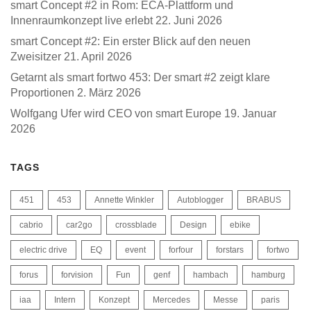
smart Concept #2 in Rom: ECA-Plattform und
Innenraumkonzept live erlebt
22. Juni 2026
smart Concept #2: Ein erster Blick auf den neuen
Zweisitzer
21. April 2026
Getarnt als smart fortwo 453: Der smart #2 zeigt klare
Proportionen
2. März 2026
Wolfgang Ufer wird CEO von smart Europe
19. Januar
2026
TAGS
451
453
Annette Winkler
Autoblogger
BRABUS
cabrio
car2go
crossblade
Design
ebike
electric drive
EQ
event
forfour
forstars
fortwo
forus
forvision
Fun
genf
hambach
hamburg
iaa
Intern
Konzept
Mercedes
Messe
paris