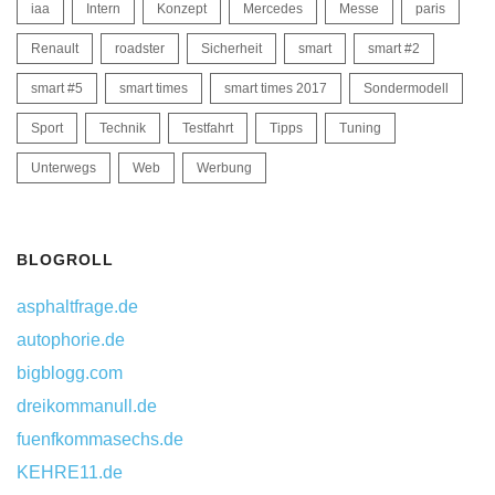
iaa
Intern
Konzept
Mercedes
Messe
paris
Renault
roadster
Sicherheit
smart
smart #2
smart #5
smart times
smart times 2017
Sondermodell
Sport
Technik
Testfahrt
Tipps
Tuning
Unterwegs
Web
Werbung
BLOGROLL
asphaltfrage.de
autophorie.de
bigblogg.com
dreikommanull.de
fuenfkommasechs.de
KEHRE11.de