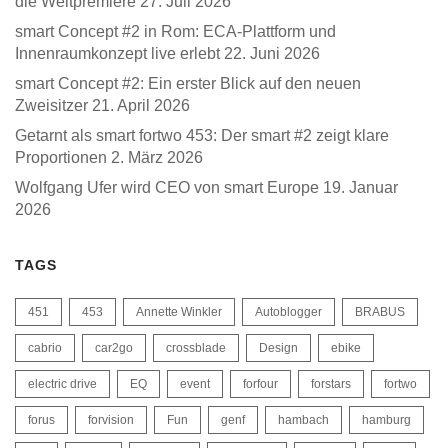
die Weltpremiere
27. Juli 2026
smart Concept #2 in Rom: ECA-Plattform und
Innenraumkonzept live erlebt
22. Juni 2026
smart Concept #2: Ein erster Blick auf den neuen
Zweisitzer
21. April 2026
Getarnt als smart fortwo 453: Der smart #2 zeigt klare
Proportionen
2. März 2026
Wolfgang Ufer wird CEO von smart Europe
19. Januar
2026
TAGS
451
453
Annette Winkler
Autoblogger
BRABUS
cabrio
car2go
crossblade
Design
ebike
electric drive
EQ
event
forfour
forstars
fortwo
forus
forvision
Fun
genf
hambach
hamburg