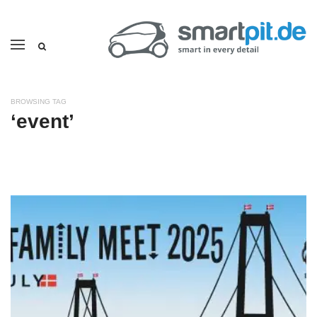
BROWSING TAG
‘event’