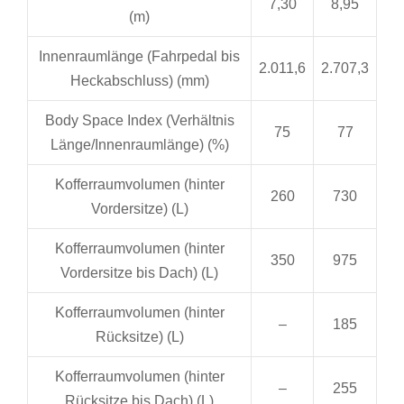
7,30
8,95
(m)
Innenraumlänge (Fahrpedal bis
2.011,6
2.707,3
Heckabschluss) (mm)
Body Space Index (Verhältnis
75
77
Länge/Innenraumlänge) (%)
Kofferraumvolumen (hinter
260
730
Vordersitze) (L)
Kofferraumvolumen (hinter
350
975
Vordersitze bis Dach) (L)
Kofferraumvolumen (hinter
–
185
Rücksitze) (L)
Kofferraumvolumen (hinter
–
255
Rücksitze bis Dach) (L)