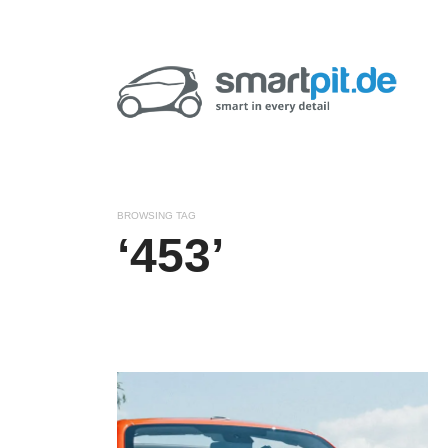
BROWSING TAG
‘453’