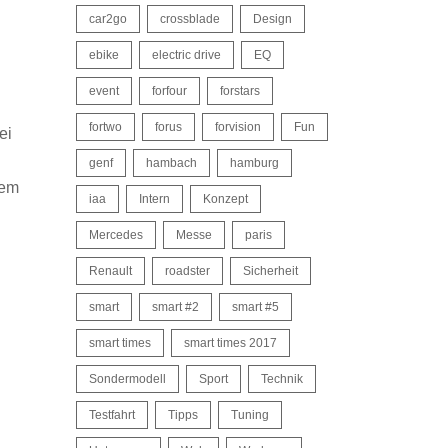
car2go
crossblade
Design
ebike
electric drive
EQ
event
forfour
forstars
fortwo
forus
forvision
Fun
ei
genf
hambach
hamburg
dem
iaa
Intern
Konzept
Mercedes
Messe
paris
Renault
roadster
Sicherheit
smart
smart #2
smart #5
smart times
smart times 2017
Sondermodell
Sport
Technik
Testfahrt
Tipps
Tuning