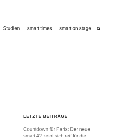
Studien
smart times
smart on stage
LETZTE BEITRÄGE
Countdown für Paris: Der neue
smart #2 zeigt sich reif für die