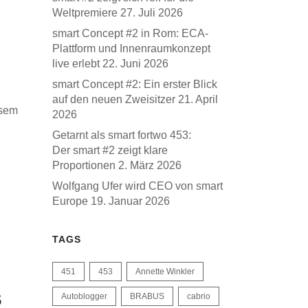
Weltpremiere
27. Juli 2026
smart Concept #2 in Rom: ECA-
Plattform und Innenraumkonzept
live erlebt
22. Juni 2026
smart Concept #2: Ein erster Blick
auf den neuen Zweisitzer
21. April
esem
2026
Getarnt als smart fortwo 453:
Der smart #2 zeigt klare
Proportionen
2. März 2026
Wolfgang Ufer wird CEO von smart
Europe
19. Januar 2026
TAGS
451
453
Annette Winkler
s
Autoblogger
BRABUS
cabrio