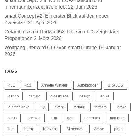
smart Concept #2 in Rom: ECA-Plattform und
Innenraumkonzept live erlebt
22. Juni 2026
smart Concept #2: Ein erster Blick auf den neuen
Zweisitzer
21. April 2026
Getarnt als smart fortwo 453: Der smart #2 zeigt klare
Proportionen
2. März 2026
Wolfgang Ufer wird CEO von smart Europe
19. Januar
2026
TAGS
451
453
Annette Winkler
Autoblogger
BRABUS
cabrio
car2go
crossblade
Design
ebike
electric drive
EQ
event
forfour
forstars
fortwo
forus
forvision
Fun
genf
hambach
hamburg
iaa
Intern
Konzept
Mercedes
Messe
paris