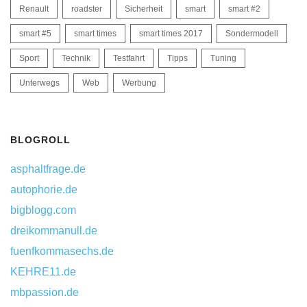
Renault
roadster
Sicherheit
smart
smart #2
smart #5
smart times
smart times 2017
Sondermodell
Sport
Technik
Testfahrt
Tipps
Tuning
Unterwegs
Web
Werbung
BLOGROLL
asphaltfrage.de
autophorie.de
bigblogg.com
dreikommanull.de
fuenfkommasechs.de
KEHRE11.de
mbpassion.de