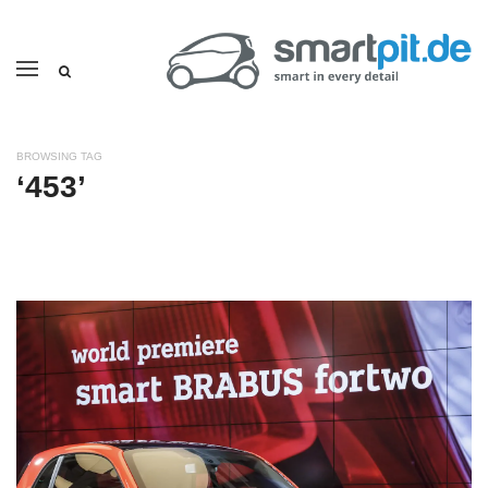
BROWSING TAG
‘453’