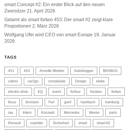
smart Concept #2: Ein erster Blick auf den neuen
Zweisitzer
21. April 2026
Getarnt als smart fortwo 453: Der smart #2 zeigt klare
Proportionen
2. März 2026
Wolfgang Ufer wird CEO von smart Europe
19. Januar
2026
TAGS
451
453
Annette Winkler
Autoblogger
BRABUS
cabrio
car2go
crossblade
Design
ebike
electric drive
EQ
event
forfour
forstars
fortwo
forus
forvision
Fun
genf
hambach
hamburg
iaa
Intern
Konzept
Mercedes
Messe
paris
Renault
roadster
Sicherheit
smart
smart #2