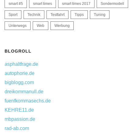
smart #5
smart times
smart times 2017
Sondermodell
Sport
Technik
Testfahrt
Tipps
Tuning
Unterwegs
Web
Werbung
BLOGROLL
asphaltfrage.de
autophorie.de
bigblogg.com
dreikommanull.de
fuenfkommasechs.de
KEHRE11.de
mbpassion.de
rad-ab.com