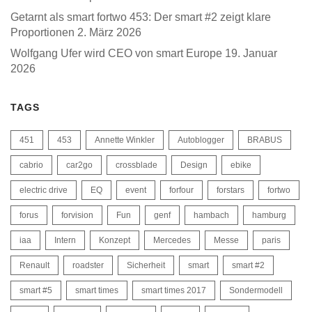
Getarnt als smart fortwo 453: Der smart #2 zeigt klare
Proportionen
2. März 2026
Wolfgang Ufer wird CEO von smart Europe
19. Januar
2026
TAGS
451
453
Annette Winkler
Autoblogger
BRABUS
cabrio
car2go
crossblade
Design
ebike
electric drive
EQ
event
forfour
forstars
fortwo
forus
forvision
Fun
genf
hambach
hamburg
iaa
Intern
Konzept
Mercedes
Messe
paris
Renault
roadster
Sicherheit
smart
smart #2
smart #5
smart times
smart times 2017
Sondermodell