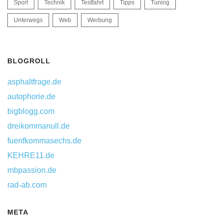
Sport
Technik
Testfahrt
Tipps
Tuning
Unterwegs
Web
Werbung
BLOGROLL
asphaltfrage.de
autophorie.de
bigblogg.com
dreikommanull.de
fuenfkommasechs.de
KEHRE11.de
mbpassion.de
rad-ab.com
META