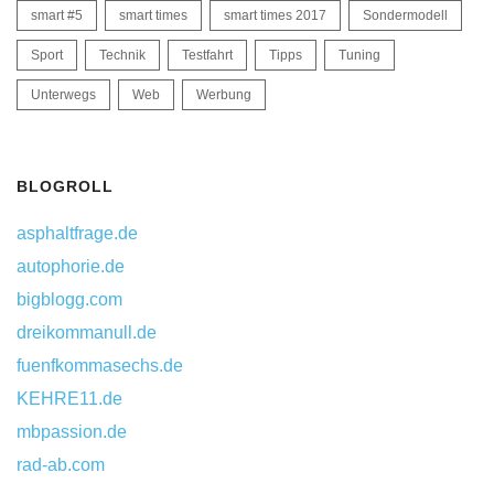
smart #5
smart times
smart times 2017
Sondermodell
Sport
Technik
Testfahrt
Tipps
Tuning
Unterwegs
Web
Werbung
BLOGROLL
asphaltfrage.de
autophorie.de
bigblogg.com
dreikommanull.de
fuenfkommasechs.de
KEHRE11.de
mbpassion.de
rad-ab.com