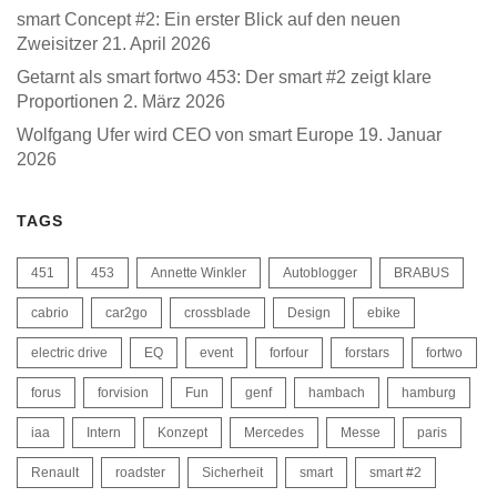
smart Concept #2: Ein erster Blick auf den neuen
Zweisitzer
21. April 2026
Getarnt als smart fortwo 453: Der smart #2 zeigt klare
Proportionen
2. März 2026
Wolfgang Ufer wird CEO von smart Europe
19. Januar
2026
TAGS
451
453
Annette Winkler
Autoblogger
BRABUS
cabrio
car2go
crossblade
Design
ebike
electric drive
EQ
event
forfour
forstars
fortwo
forus
forvision
Fun
genf
hambach
hamburg
iaa
Intern
Konzept
Mercedes
Messe
paris
Renault
roadster
Sicherheit
smart
smart #2