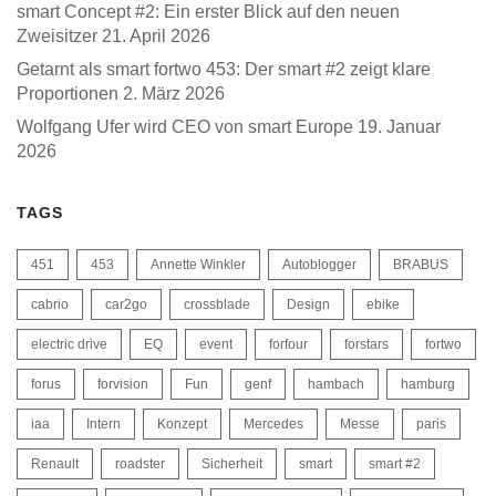
smart Concept #2: Ein erster Blick auf den neuen
Zweisitzer
21. April 2026
Getarnt als smart fortwo 453: Der smart #2 zeigt klare
Proportionen
2. März 2026
Wolfgang Ufer wird CEO von smart Europe
19. Januar
2026
TAGS
451
453
Annette Winkler
Autoblogger
BRABUS
cabrio
car2go
crossblade
Design
ebike
electric drive
EQ
event
forfour
forstars
fortwo
forus
forvision
Fun
genf
hambach
hamburg
iaa
Intern
Konzept
Mercedes
Messe
paris
Renault
roadster
Sicherheit
smart
smart #2