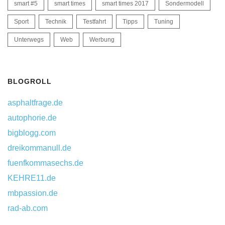
smart #5
smart times
smart times 2017
Sondermodell
Sport
Technik
Testfahrt
Tipps
Tuning
Unterwegs
Web
Werbung
BLOGROLL
asphaltfrage.de
autophorie.de
bigblogg.com
dreikommanull.de
fuenfkommasechs.de
KEHRE11.de
mbpassion.de
rad-ab.com