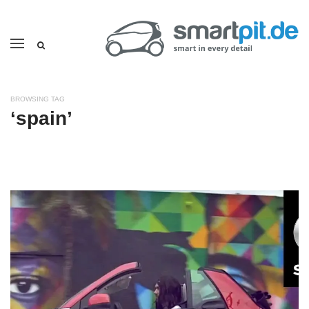
BROWSING TAG
‘spain’