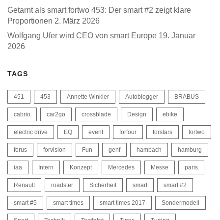
Getarnt als smart fortwo 453: Der smart #2 zeigt klare
Proportionen
2. März 2026
Wolfgang Ufer wird CEO von smart Europe
19. Januar
2026
TAGS
451
453
Annette Winkler
Autoblogger
BRABUS
cabrio
car2go
crossblade
Design
ebike
electric drive
EQ
event
forfour
forstars
fortwo
forus
forvision
Fun
genf
hambach
hamburg
iaa
Intern
Konzept
Mercedes
Messe
paris
Renault
roadster
Sicherheit
smart
smart #2
smart #5
smart times
smart times 2017
Sondermodell