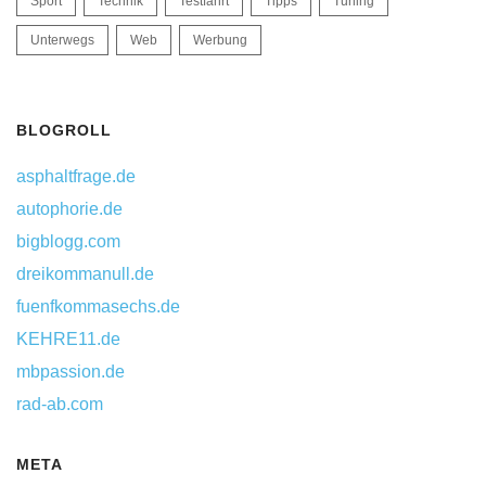
Sport
Technik
Testfahrt
Tipps
Tuning
Unterwegs
Web
Werbung
BLOGROLL
asphaltfrage.de
autophorie.de
bigblogg.com
dreikommanull.de
fuenfkommasechs.de
KEHRE11.de
mbpassion.de
rad-ab.com
META