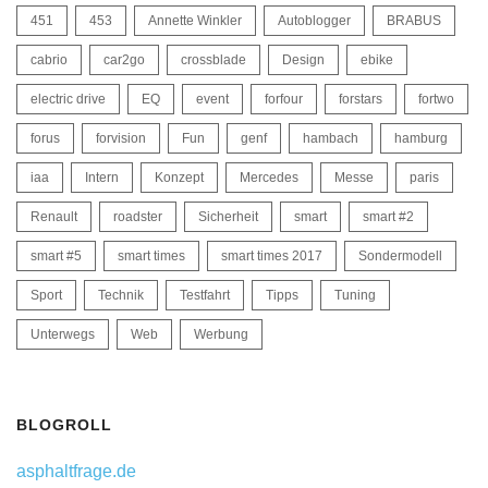
451
453
Annette Winkler
Autoblogger
BRABUS
cabrio
car2go
crossblade
Design
ebike
electric drive
EQ
event
forfour
forstars
fortwo
forus
forvision
Fun
genf
hambach
hamburg
iaa
Intern
Konzept
Mercedes
Messe
paris
Renault
roadster
Sicherheit
smart
smart #2
smart #5
smart times
smart times 2017
Sondermodell
Sport
Technik
Testfahrt
Tipps
Tuning
Unterwegs
Web
Werbung
BLOGROLL
asphaltfrage.de