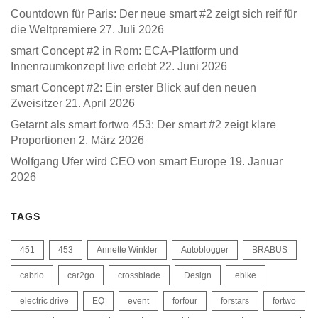
Countdown für Paris: Der neue smart #2 zeigt sich reif für
die Weltpremiere
27. Juli 2026
smart Concept #2 in Rom: ECA-Plattform und
Innenraumkonzept live erlebt
22. Juni 2026
smart Concept #2: Ein erster Blick auf den neuen
Zweisitzer
21. April 2026
Getarnt als smart fortwo 453: Der smart #2 zeigt klare
Proportionen
2. März 2026
Wolfgang Ufer wird CEO von smart Europe
19. Januar
2026
TAGS
451
453
Annette Winkler
Autoblogger
BRABUS
cabrio
car2go
crossblade
Design
ebike
electric drive
EQ
event
forfour
forstars
fortwo