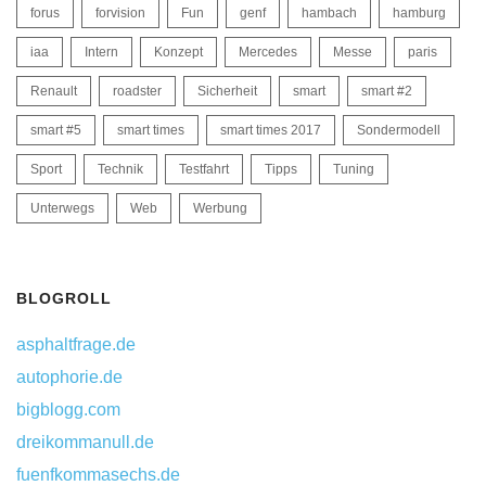
forus
forvision
Fun
genf
hambach
hamburg
iaa
Intern
Konzept
Mercedes
Messe
paris
Renault
roadster
Sicherheit
smart
smart #2
smart #5
smart times
smart times 2017
Sondermodell
Sport
Technik
Testfahrt
Tipps
Tuning
Unterwegs
Web
Werbung
BLOGROLL
asphaltfrage.de
autophorie.de
bigblogg.com
dreikommanull.de
fuenfkommasechs.de