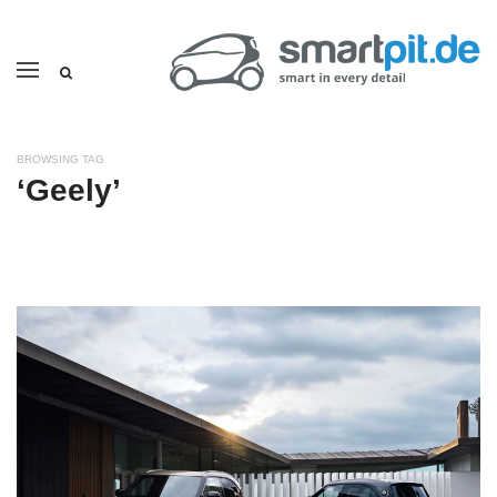
BROWSING TAG
‘Geely’