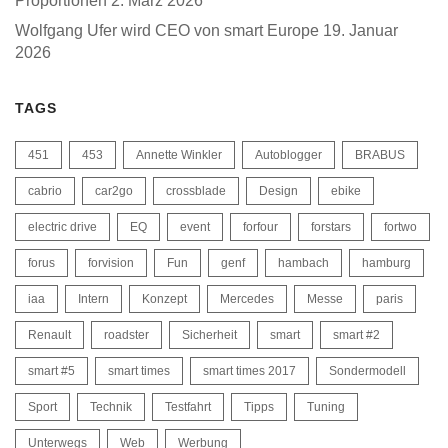
Proportionen
2. März 2026
Wolfgang Ufer wird CEO von smart Europe
19. Januar
2026
TAGS
451
453
Annette Winkler
Autoblogger
BRABUS
cabrio
car2go
crossblade
Design
ebike
electric drive
EQ
event
forfour
forstars
fortwo
forus
forvision
Fun
genf
hambach
hamburg
iaa
Intern
Konzept
Mercedes
Messe
paris
Renault
roadster
Sicherheit
smart
smart #2
smart #5
smart times
smart times 2017
Sondermodell
Sport
Technik
Testfahrt
Tipps
Tuning
Unterwegs
Web
Werbung