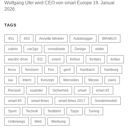
Wolfgang Ufer wird CEO von smart Europe
19. Januar
2026
TAGS
451
453
Annette Winkler
Autoblogger
BRABUS
cabrio
car2go
crossblade
Design
ebike
electric drive
EQ
event
forfour
forstars
fortwo
forus
forvision
Fun
genf
hambach
hamburg
iaa
Intern
Konzept
Mercedes
Messe
paris
Renault
roadster
Sicherheit
smart
smart #2
smart #5
smart times
smart times 2017
Sondermodell
Sport
Technik
Testfahrt
Tipps
Tuning
Unterwegs
Web
Werbung