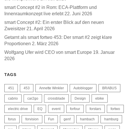
smart Concept #2 in Rom: ECA-Plattform und
Innenraumkonzept live erlebt
22. Juni 2026
smart Concept #2: Ein erster Blick auf den neuen
Zweisitzer
21. April 2026
Getarnt als smart fortwo 453: Der smart #2 zeigt klare
Proportionen
2. März 2026
Wolfgang Ufer wird CEO von smart Europe
19. Januar
2026
TAGS
451
453
Annette Winkler
Autoblogger
BRABUS
cabrio
car2go
crossblade
Design
ebike
electric drive
EQ
event
forfour
forstars
fortwo
forus
forvision
Fun
genf
hambach
hamburg