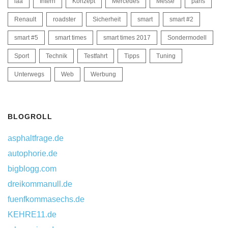
iaa
Intern
Konzept
Mercedes
Messe
paris
Renault
roadster
Sicherheit
smart
smart #2
smart #5
smart times
smart times 2017
Sondermodell
Sport
Technik
Testfahrt
Tipps
Tuning
Unterwegs
Web
Werbung
BLOGROLL
asphaltfrage.de
autophorie.de
bigblogg.com
dreikommanull.de
fuenfkommasechs.de
KEHRE11.de