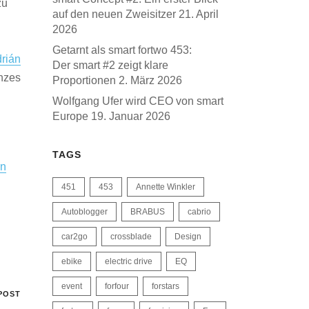
zu
auf den neuen Zweisitzer
21. April
2026
Getarnt als smart fortwo 453:
rián
Der smart #2 zeigt klare
anzes
Proportionen
2. März 2026
Wolfgang Ufer wird CEO von smart
Europe
19. Januar 2026
TAGS
nn
451
453
Annette Winkler
Autoblogger
BRABUS
cabrio
car2go
crossblade
Design
ebike
electric drive
EQ
event
forfour
forstars
POST