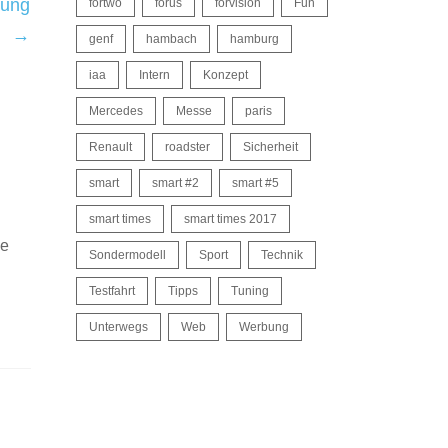
dung
fortwo
forus
forvision
Fun
→
genf
hambach
hamburg
iaa
Intern
Konzept
Mercedes
Messe
paris
Renault
roadster
Sicherheit
smart
smart #2
smart #5
smart times
smart times 2017
ße
Sondermodell
Sport
Technik
Testfahrt
Tipps
Tuning
Unterwegs
Web
Werbung