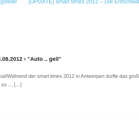
gsfeier
[UPDATE] smart times 2012 – Die Entschei
8.2012 › "Auto .. geil"
allWährend der smart times 2012 in Antwerpen durfte das gro
t zu … […]