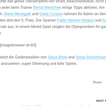
fte das große Steckenpferd von smart, Beachvolleyball, nicht 
 jeder beim Trainer
Bernd Werschek
einige Tipps abholen. Am
ch.
Marta Menegatti
und
Greta Cicolari
nahmen für Italien an den
ten dort den 5. Platz. Die Spanier
Pablo Herrera Allepuz
und
Ad
nale aus. In einem Mixed-Spiel zeigten die Olympioniken ihr g
e.
[imagebrowser id=83]
uletzt die Goldmedaillen von
Julius Brink
und
Jonas Reckerma
n anzusehen, super Stimmung und tolle Spiele.
Share:
NEXT 