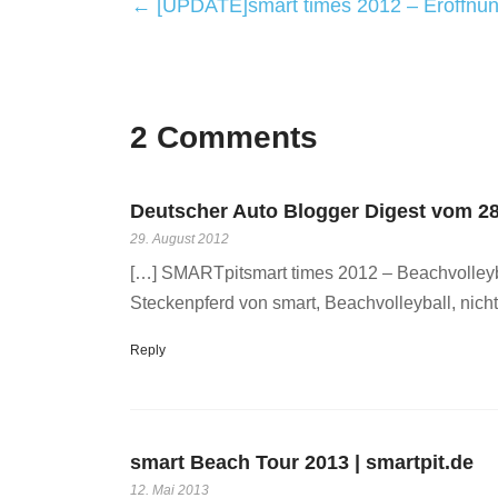
← [UPDATE]smart times 2012 – Eröffnun
2 Comments
Deutscher Auto Blogger Digest vom 28.0
29. August 2012
[…] SMARTpitsmart times 2012 – Beachvolleyb
Steckenpferd von smart, Beachvolleyball, nich
Reply
smart Beach Tour 2013 | smartpit.de
12. Mai 2013