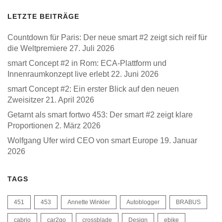
LETZTE BEITRÄGE
Countdown für Paris: Der neue smart #2 zeigt sich reif für
die Weltpremiere
27. Juli 2026
smart Concept #2 in Rom: ECA-Plattform und
Innenraumkonzept live erlebt
22. Juni 2026
smart Concept #2: Ein erster Blick auf den neuen
Zweisitzer
21. April 2026
Getarnt als smart fortwo 453: Der smart #2 zeigt klare
Proportionen
2. März 2026
Wolfgang Ufer wird CEO von smart Europe
19. Januar
2026
TAGS
451
453
Annette Winkler
Autoblogger
BRABUS
cabrio
car2go
crossblade
Design
ebike