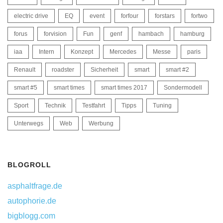
electric drive
EQ
event
forfour
forstars
fortwo
forus
forvision
Fun
genf
hambach
hamburg
iaa
Intern
Konzept
Mercedes
Messe
paris
Renault
roadster
Sicherheit
smart
smart #2
smart #5
smart times
smart times 2017
Sondermodell
Sport
Technik
Testfahrt
Tipps
Tuning
Unterwegs
Web
Werbung
BLOGROLL
asphaltfrage.de
autophorie.de
bigblogg.com