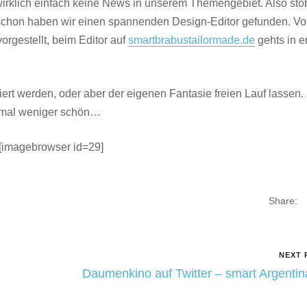
t wirklich einfach keine News in unserem Themengebiet. Also stö
d schon haben wir einen spannenden Design-Editor gefunden. Vo
orgestellt, beim Editor auf
smartbrabustailormade.de
gehts in e
t werden, oder aber der eigenen Fantasie freien Lauf lassen. 
r mal weniger schön…
[imagebrowser id=29]
Share:
NEXT 
Daumenkino auf Twitter – smart Argenti