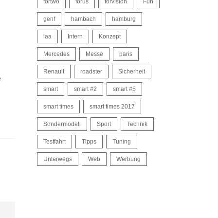
fortwo
forus
forvision
Fun
genf
hambach
hamburg
iaa
Intern
Konzept
Mercedes
Messe
paris
Renault
roadster
Sicherheit
e
smart
smart #2
smart #5
smart times
smart times 2017
Sondermodell
Sport
Technik
Testfahrt
Tipps
Tuning
Unterwegs
Web
Werbung