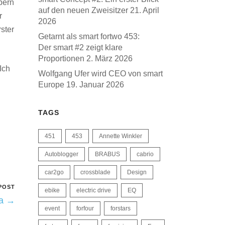
bern
auf den neuen Zweisitzer
21. April
r
2026
rster
Getarnt als smart fortwo 453:
Der smart #2 zeigt klare
Proportionen
2. März 2026
Ich
Wolfgang Ufer wird CEO von smart
Europe
19. Januar 2026
TAGS
451
453
Annette Winkler
Autoblogger
BRABUS
cabrio
car2go
crossblade
Design
POST
ebike
electric drive
EQ
na →
event
forfour
forstars