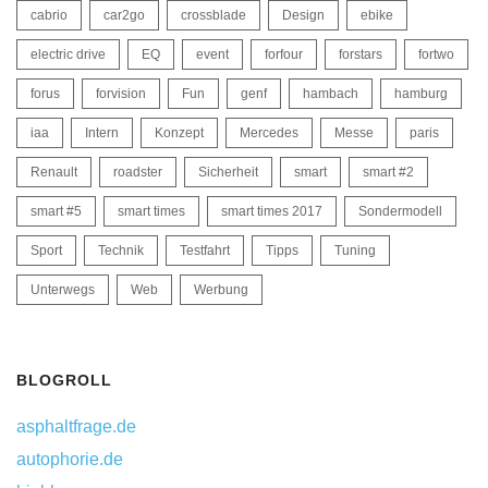
cabrio
car2go
crossblade
Design
ebike
electric drive
EQ
event
forfour
forstars
fortwo
forus
forvision
Fun
genf
hambach
hamburg
iaa
Intern
Konzept
Mercedes
Messe
paris
Renault
roadster
Sicherheit
smart
smart #2
smart #5
smart times
smart times 2017
Sondermodell
Sport
Technik
Testfahrt
Tipps
Tuning
Unterwegs
Web
Werbung
BLOGROLL
asphaltfrage.de
autophorie.de