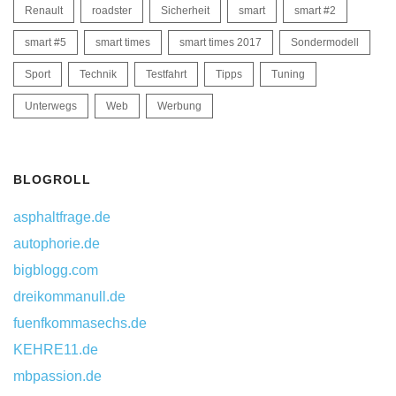
Renault
roadster
Sicherheit
smart
smart #2
smart #5
smart times
smart times 2017
Sondermodell
Sport
Technik
Testfahrt
Tipps
Tuning
Unterwegs
Web
Werbung
BLOGROLL
asphaltfrage.de
autophorie.de
bigblogg.com
dreikommanull.de
fuenfkommasechs.de
KEHRE11.de
mbpassion.de