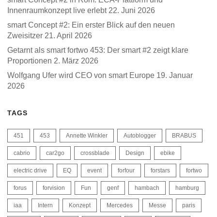
Innenraumkonzept live erlebt
22. Juni 2026
smart Concept #2: Ein erster Blick auf den neuen
Zweisitzer
21. April 2026
Getarnt als smart fortwo 453: Der smart #2 zeigt klare
Proportionen
2. März 2026
Wolfgang Ufer wird CEO von smart Europe
19. Januar
2026
TAGS
451
453
Annette Winkler
Autoblogger
BRABUS
cabrio
car2go
crossblade
Design
ebike
electric drive
EQ
event
forfour
forstars
fortwo
forus
forvision
Fun
genf
hambach
hamburg
iaa
Intern
Konzept
Mercedes
Messe
paris