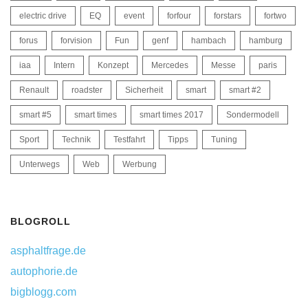
electric drive
EQ
event
forfour
forstars
fortwo
forus
forvision
Fun
genf
hambach
hamburg
iaa
Intern
Konzept
Mercedes
Messe
paris
Renault
roadster
Sicherheit
smart
smart #2
smart #5
smart times
smart times 2017
Sondermodell
Sport
Technik
Testfahrt
Tipps
Tuning
Unterwegs
Web
Werbung
BLOGROLL
asphaltfrage.de
autophorie.de
bigblogg.com