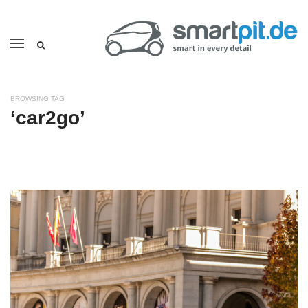
BROWSING TAG
‘car2go’