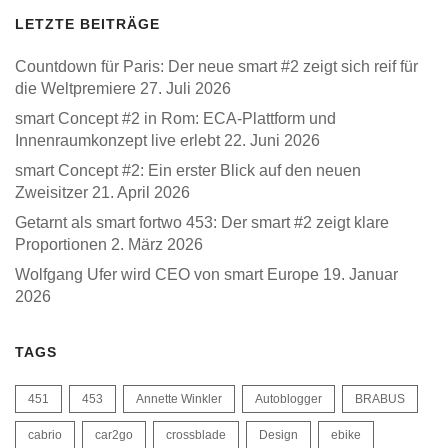
LETZTE BEITRÄGE
Countdown für Paris: Der neue smart #2 zeigt sich reif für
die Weltpremiere
27. Juli 2026
smart Concept #2 in Rom: ECA-Plattform und
Innenraumkonzept live erlebt
22. Juni 2026
smart Concept #2: Ein erster Blick auf den neuen
Zweisitzer
21. April 2026
Getarnt als smart fortwo 453: Der smart #2 zeigt klare
Proportionen
2. März 2026
Wolfgang Ufer wird CEO von smart Europe
19. Januar
2026
TAGS
451
453
Annette Winkler
Autoblogger
BRABUS
cabrio
car2go
crossblade
Design
ebike