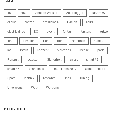
TAGS
451
453
Annette Winkler
Autoblogger
BRABUS
cabrio
car2go
crossblade
Design
ebike
electric drive
EQ
event
forfour
forstars
fortwo
forus
forvision
Fun
genf
hambach
hamburg
iaa
Intern
Konzept
Mercedes
Messe
paris
Renault
roadster
Sicherheit
smart
smart #2
smart #5
smart times
smart times 2017
Sondermodell
Sport
Technik
Testfahrt
Tipps
Tuning
Unterwegs
Web
Werbung
BLOGROLL