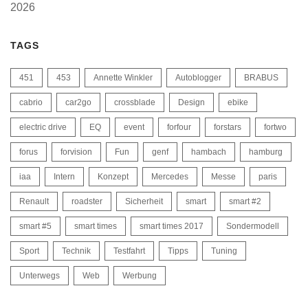
2026
TAGS
451
453
Annette Winkler
Autoblogger
BRABUS
cabrio
car2go
crossblade
Design
ebike
electric drive
EQ
event
forfour
forstars
fortwo
forus
forvision
Fun
genf
hambach
hamburg
iaa
Intern
Konzept
Mercedes
Messe
paris
Renault
roadster
Sicherheit
smart
smart #2
smart #5
smart times
smart times 2017
Sondermodell
Sport
Technik
Testfahrt
Tipps
Tuning
Unterwegs
Web
Werbung