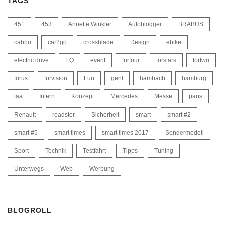
cabrio
car2go
crossblade
Design
ebike
electric drive
EQ
event
forfour
forstars
fortwo
forus
forvision
Fun
genf
hambach
hamburg
iaa
Intern
Konzept
Mercedes
Messe
paris
Renault
roadster
Sicherheit
smart
smart #2
smart #5
smart times
smart times 2017
Sondermodell
Sport
Technik
Testfahrt
Tipps
Tuning
Unterwegs
Web
Werbung
BLOGROLL
asphaltfrage.de
autophorie.de