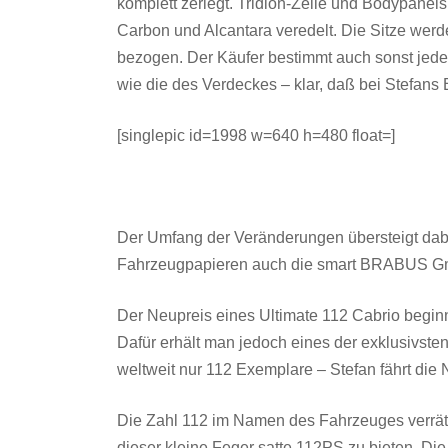
komplett zerlegt. Tridion-Zelle und Bodypanel
Carbon und Alcantara veredelt. Die Sitze we
bezogen. Der Käufer bestimmt auch sonst jedes
wie die des Verdeckes – klar, daß bei Stefans
[singlepic id=1998 w=640 h=480 float=]
Der Umfang der Veränderungen übersteigt dabe
Fahrzeugpapieren auch die smart BRABUS Gmb
Der Neupreis eines Ultimate 112 Cabrio begin
Dafür erhält man jedoch eines der exklusivst
weltweit nur 112 Exemplare – Stefan fährt di
Die Zahl 112 im Namen des Fahrzeuges verrät a
dieser kleine Feger satte 112PS zu bieten. Di