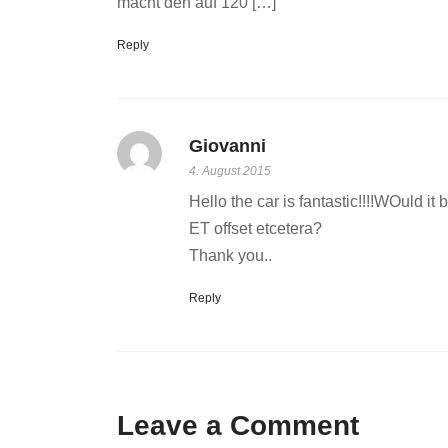
macht den auf 120 […]
Reply
Giovanni
4. August 2015
Hello the car is fantastic!!!!WOuld i
ET offset etcetera?
Thank you..
Reply
Leave a Comment