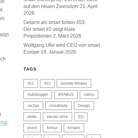
von
auf den neuen Zweisitzer
21. April
ck
2026
wo
Getarnt als smart fortwo 453:
Der smart #2 zeigt klare
itzt
Proportionen
2. März 2026
Wolfgang Ufer wird CEO von smart
Europe
19. Januar 2026
uch
TAGS
451
453
Annette Winkler
Autoblogger
BRABUS
cabrio
car2go
crossblade
Design
n
ebike
electric drive
EQ
tigt
.
event
forfour
forstars