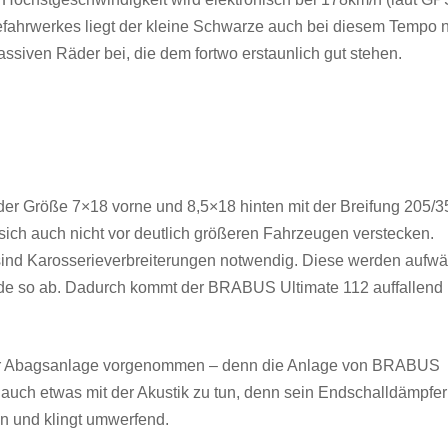
defahrwerkes liegt der kleine Schwarze auch bei diesem Tempo 
ssiven Räder bei, die dem fortwo erstaunlich gut stehen.
r Größe 7×18 vorne und 8,5×18 hinten mit der Breifung 205/3
ich auch nicht vor deutlich größeren Fahrzeugen verstecken.
sind Karosserieverbreiterungen notwendig. Diese werden aufw
ade so ab. Dadurch kommt der BRABUS Ultimate 112 auffallend
 der Abagsanlage vorgenommen – denn die Anlage von BRABUS
te auch etwas mit der Akustik zu tun, denn sein Endschalldämpfer
en und klingt umwerfend.