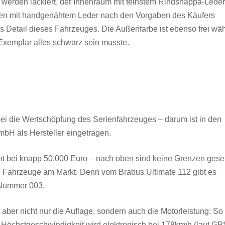
s werden lackiert, der Innenraum mit feinstem Rindsnappa-Leder
rden mit handgenähtem Leder nach den Vorgaben des Käufers
 Detail dieses Fahrzeuges. Die Außenfarbe ist ebenso frei wä
 Exemplar alles schwarz sein musste.
i die Wertschöpfung des Serienfahrzeuges – darum ist in den
H als Hersteller eingetragen.
nt bei knapp 50.000 Euro – nach oben sind keine Grenzen geset
en Fahrzeuge am Markt. Denn vom Brabus Ultimate 112 gibt es
e Nummer 003.
ber nicht nur die Auflage, sondern auch die Motorleistung: So
e Höchstgeschwindigkeit wird elektronisch bei 178km/h (laut GP