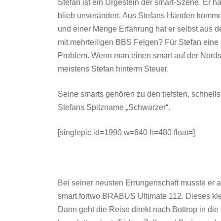
Stefan ist ein Urgestein der smart-Szene. Er 
blieb unverändert. Aus Stefans Händen komme
und einer Menge Erfahrung hat er selbst aus d
mit mehrteiligen BBS Felgen? Für Stefan eine
Problem. Wenn man einen smart auf der Nordsch
meistens Stefan hinterm Steuer.
Seine smarts gehören zu den tiefsten, schnel
Stefans Spitzname „Schwarzer“.
[singlepic id=1990 w=640 h=480 float=]
Bei seiner neusten Errungenschaft musste er 
smart fortwo BRABUS Ultimate 112. Dieses kl
Dann geht die Reise direkt nach Bottrop in di