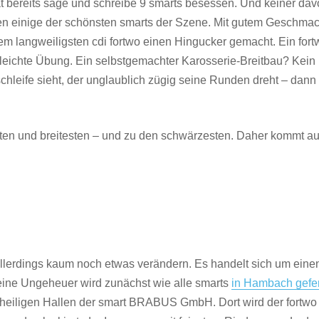
hat bereits sage und schreibe 9 smarts besessen. Und keiner da
n einige der schönsten smarts der Szene. Mit gutem Geschma
em langweiligsten cdi fortwo einen Hingucker gemacht. Ein fort
 leichte Übung. Ein selbstgemachter Karosserie-Breitbau? Kein
leife sieht, der unglaublich zügig seine Runden dreht – dann s
lsten und breitesten – und zu den schwärzesten. Daher kommt a
allerdings kaum noch etwas verändern. Es handelt sich um eine
eine Ungeheuer wird zunächst wie alle smarts
in Hambach gefer
e heiligen Hallen der smart BRABUS GmbH. Dort wird der fortwo