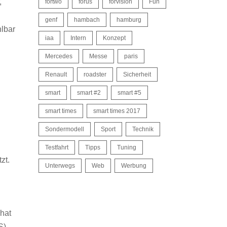
,
fortwo
forus
forvision
Fun
genf
hambach
hamburg
hlbar
iaa
Intern
Konzept
Mercedes
Messe
paris
Renault
roadster
Sicherheit
smart
smart #2
smart #5
smart times
smart times 2017
Sondermodell
Sport
Technik
Testfahrt
Tipps
Tuning
zt.
Unterwegs
Web
Werbung
 hat
S)