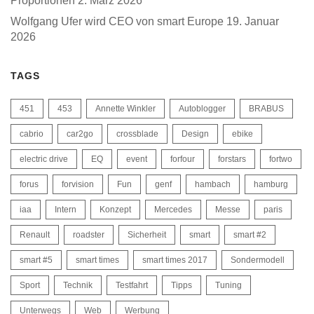
Proportionen
2. März 2026
Wolfgang Ufer wird CEO von smart Europe
19. Januar
2026
TAGS
451
453
Annette Winkler
Autoblogger
BRABUS
cabrio
car2go
crossblade
Design
ebike
electric drive
EQ
event
forfour
forstars
fortwo
forus
forvision
Fun
genf
hambach
hamburg
iaa
Intern
Konzept
Mercedes
Messe
paris
Renault
roadster
Sicherheit
smart
smart #2
smart #5
smart times
smart times 2017
Sondermodell
Sport
Technik
Testfahrt
Tipps
Tuning
Unterwegs
Web
Werbung