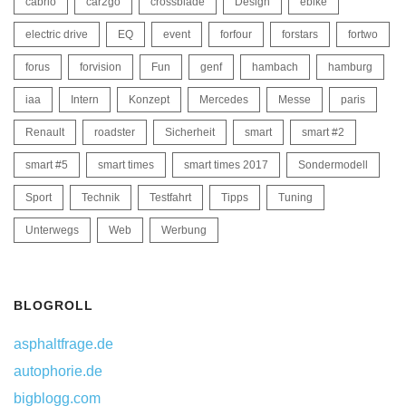
cabrio
car2go
crossblade
Design
ebike
electric drive
EQ
event
forfour
forstars
fortwo
forus
forvision
Fun
genf
hambach
hamburg
iaa
Intern
Konzept
Mercedes
Messe
paris
Renault
roadster
Sicherheit
smart
smart #2
smart #5
smart times
smart times 2017
Sondermodell
Sport
Technik
Testfahrt
Tipps
Tuning
Unterwegs
Web
Werbung
BLOGROLL
asphaltfrage.de
autophorie.de
bigblogg.com