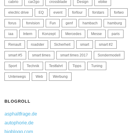
cabrio
car2go
crossblade
Design
ebike
electric drive
EQ
event
forfour
forstars
fortwo
forus
forvision
Fun
genf
hambach
hamburg
iaa
Intern
Konzept
Mercedes
Messe
paris
Renault
roadster
Sicherheit
smart
smart #2
smart #5
smart times
smart times 2017
Sondermodell
Sport
Technik
Testfahrt
Tipps
Tuning
Unterwegs
Web
Werbung
BLOGROLL
asphaltfrage.de
autophorie.de
bigblogg.com