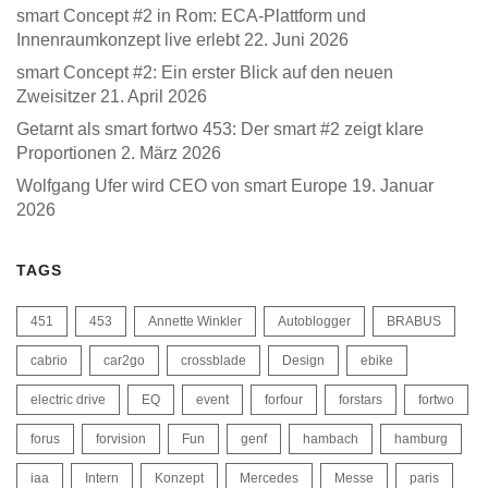
smart Concept #2 in Rom: ECA-Plattform und
Innenraumkonzept live erlebt
22. Juni 2026
smart Concept #2: Ein erster Blick auf den neuen
Zweisitzer
21. April 2026
Getarnt als smart fortwo 453: Der smart #2 zeigt klare
Proportionen
2. März 2026
Wolfgang Ufer wird CEO von smart Europe
19. Januar
2026
TAGS
451
453
Annette Winkler
Autoblogger
BRABUS
cabrio
car2go
crossblade
Design
ebike
electric drive
EQ
event
forfour
forstars
fortwo
forus
forvision
Fun
genf
hambach
hamburg
iaa
Intern
Konzept
Mercedes
Messe
paris