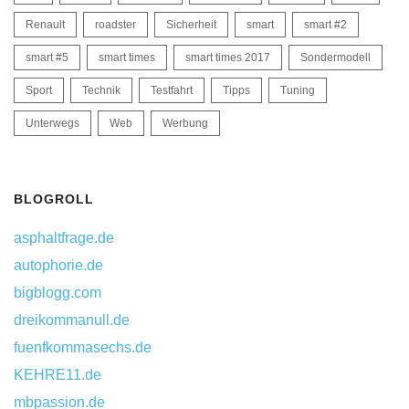
Renault
roadster
Sicherheit
smart
smart #2
smart #5
smart times
smart times 2017
Sondermodell
Sport
Technik
Testfahrt
Tipps
Tuning
Unterwegs
Web
Werbung
BLOGROLL
asphaltfrage.de
autophorie.de
bigblogg.com
dreikommanull.de
fuenfkommasechs.de
KEHRE11.de
mbpassion.de