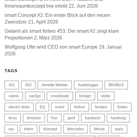
Innenraumkonzept live erlebt
22. Juni 2026
smart Concept #2: Ein erster Blick auf den neuen
Zweisitzer
21. April 2026
Getarnt als smart fortwo 453: Der smart #2 zeigt klare
Proportionen
2. März 2026
Wolfgang Ufer wird CEO von smart Europe
19. Januar
2026
TAGS
451
453
Annette Winkler
Autoblogger
BRABUS
cabrio
car2go
crossblade
Design
ebike
electric drive
EQ
event
forfour
forstars
fortwo
forus
forvision
Fun
genf
hambach
hamburg
iaa
Intern
Konzept
Mercedes
Messe
paris