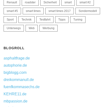
Renault
roadster
Sicherheit
smart
smart #2
smart #5
smart times
smart times 2017
Sondermodell
Sport
Technik
Testfahrt
Tipps
Tuning
Unterwegs
Web
Werbung
BLOGROLL
asphaltfrage.de
autophorie.de
bigblogg.com
dreikommanull.de
fuenfkommasechs.de
KEHRE11.de
mbpassion.de