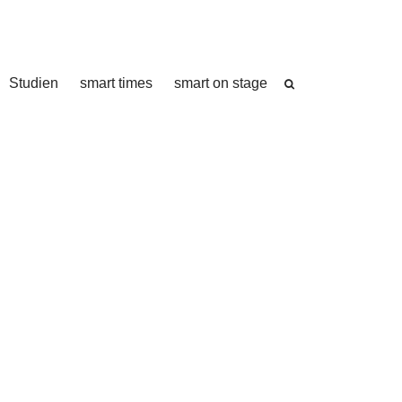
Studien
smart times
smart on stage