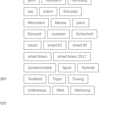
genf
hambach
hamburg
iaa
Intern
Konzept
Mercedes
Messe
paris
Renault
roadster
Sicherheit
smart
smart #2
smart #5
smart times
smart times 2017
Sondermodell
Sport
Technik
ber
Testfahrt
Tipps
Tuning
Unterwegs
Web
Werbung
von