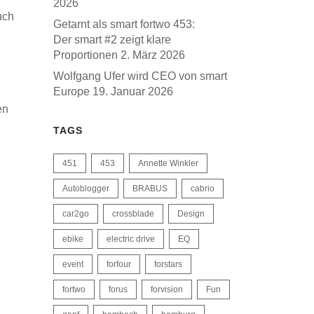
2026
uch
Getarnt als smart fortwo 453:
Der smart #2 zeigt klare
Proportionen
2. März 2026
Wolfgang Ufer wird CEO von smart
Europe
19. Januar 2026
en
TAGS
451
453
Annette Winkler
Autoblogger
BRABUS
cabrio
car2go
crossblade
Design
ebike
electric drive
EQ
event
forfour
forstars
fortwo
forus
forvision
Fun