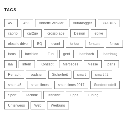
TAGS
451
453
Annette Winkler
Autoblogger
BRABUS
cabrio
car2go
crossblade
Design
ebike
electric drive
EQ
event
forfour
forstars
fortwo
forus
forvision
Fun
genf
hambach
hamburg
iaa
Intern
Konzept
Mercedes
Messe
paris
Renault
roadster
Sicherheit
smart
smart #2
smart #5
smart times
smart times 2017
Sondermodell
Sport
Technik
Testfahrt
Tipps
Tuning
Unterwegs
Web
Werbung