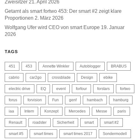
Zweisitzer
21. April 2026
Getarnt als smart fortwo 453: Der smart #2 zeigt klare
Proportionen
2. März 2026
Wolfgang Ufer wird CEO von smart Europe
19. Januar
2026
TAGS
451
453
Annette Winkler
Autoblogger
BRABUS
cabrio
car2go
crossblade
Design
ebike
electric drive
EQ
event
forfour
forstars
fortwo
forus
forvision
Fun
genf
hambach
hamburg
iaa
Intern
Konzept
Mercedes
Messe
paris
Renault
roadster
Sicherheit
smart
smart #2
smart #5
smart times
smart times 2017
Sondermodell