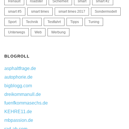
Renault
roadster
Sicherheit
smart
smart #2
smart #5
smart times
smart times 2017
Sondermodell
Sport
Technik
Testfahrt
Tipps
Tuning
Unterwegs
Web
Werbung
BLOGROLL
asphaltfrage.de
autophorie.de
bigblogg.com
dreikommanull.de
fuenfkommasechs.de
KEHRE11.de
mbpassion.de
rad-ab.com