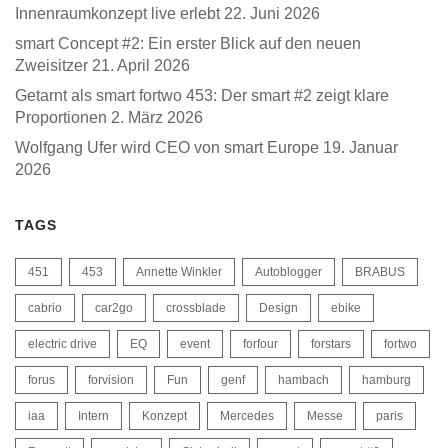
Innenraumkonzept live erlebt
22. Juni 2026
smart Concept #2: Ein erster Blick auf den neuen
Zweisitzer
21. April 2026
Getarnt als smart fortwo 453: Der smart #2 zeigt klare
Proportionen
2. März 2026
Wolfgang Ufer wird CEO von smart Europe
19. Januar
2026
TAGS
451
453
Annette Winkler
Autoblogger
BRABUS
cabrio
car2go
crossblade
Design
ebike
electric drive
EQ
event
forfour
forstars
fortwo
forus
forvision
Fun
genf
hambach
hamburg
iaa
Intern
Konzept
Mercedes
Messe
paris