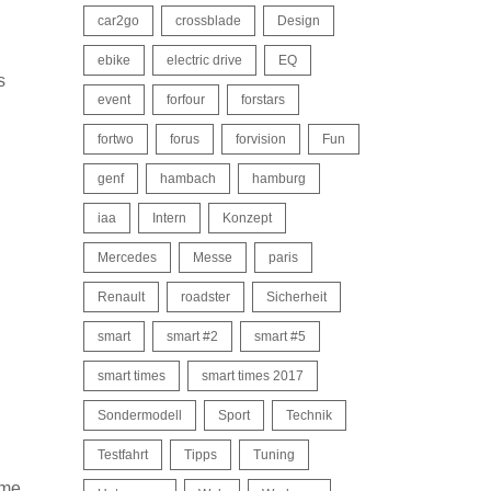
car2go
crossblade
Design
ebike
electric drive
EQ
s
event
forfour
forstars
fortwo
forus
forvision
Fun
genf
hambach
hamburg
iaa
Intern
Konzept
Mercedes
Messe
paris
Renault
roadster
Sicherheit
smart
smart #2
smart #5
smart times
smart times 2017
Sondermodell
Sport
Technik
Testfahrt
Tipps
Tuning
ame