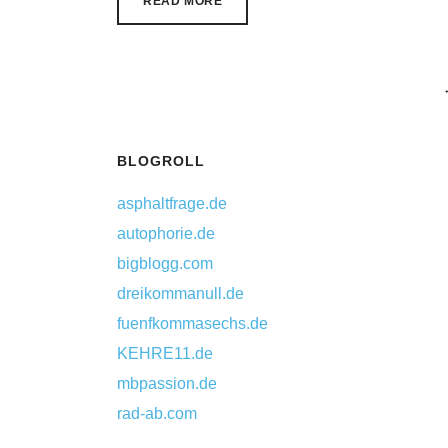
READ MORE
BLOGROLL
asphaltfrage.de
autophorie.de
bigblogg.com
dreikommanull.de
fuenfkommasechs.de
KEHRE11.de
mbpassion.de
rad-ab.com