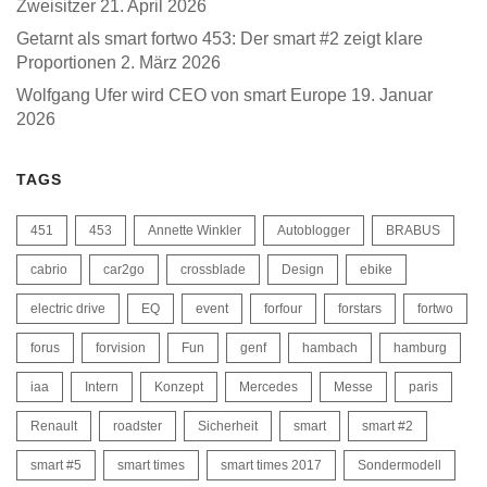
Zweisitzer
21. April 2026
Getarnt als smart fortwo 453: Der smart #2 zeigt klare
Proportionen
2. März 2026
Wolfgang Ufer wird CEO von smart Europe
19. Januar
2026
TAGS
451
453
Annette Winkler
Autoblogger
BRABUS
cabrio
car2go
crossblade
Design
ebike
electric drive
EQ
event
forfour
forstars
fortwo
forus
forvision
Fun
genf
hambach
hamburg
iaa
Intern
Konzept
Mercedes
Messe
paris
Renault
roadster
Sicherheit
smart
smart #2
smart #5
smart times
smart times 2017
Sondermodell