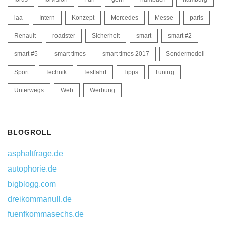
iaa
Intern
Konzept
Mercedes
Messe
paris
Renault
roadster
Sicherheit
smart
smart #2
smart #5
smart times
smart times 2017
Sondermodell
Sport
Technik
Testfahrt
Tipps
Tuning
Unterwegs
Web
Werbung
BLOGROLL
asphaltfrage.de
autophorie.de
bigblogg.com
dreikommanull.de
fuenfkommasechs.de