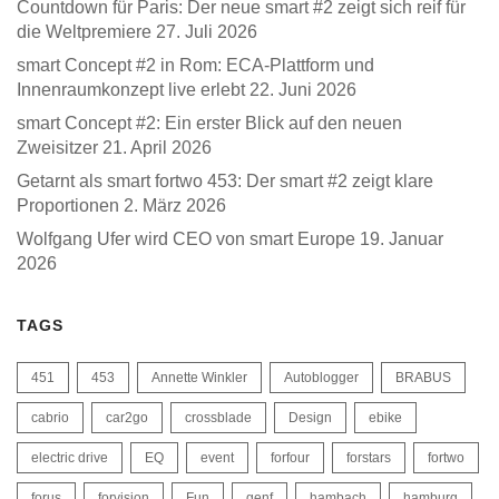
Countdown für Paris: Der neue smart #2 zeigt sich reif für
die Weltpremiere
27. Juli 2026
smart Concept #2 in Rom: ECA-Plattform und
Innenraumkonzept live erlebt
22. Juni 2026
smart Concept #2: Ein erster Blick auf den neuen
Zweisitzer
21. April 2026
Getarnt als smart fortwo 453: Der smart #2 zeigt klare
Proportionen
2. März 2026
Wolfgang Ufer wird CEO von smart Europe
19. Januar
2026
TAGS
451
453
Annette Winkler
Autoblogger
BRABUS
cabrio
car2go
crossblade
Design
ebike
electric drive
EQ
event
forfour
forstars
fortwo
forus
forvision
Fun
genf
hambach
hamburg