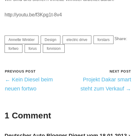
http://youtu.be/f3Kpg1t-8v4
Share:
Annette Winkler
Design
electric drive
forstars
fortwo
forus
forvision
PREVIOUS POST
NEXT POST
← Kein Diesel beim
Projekt Dakar smart
neuen fortwo
steht zum Verkauf →
1 Comment
Deutscher Auto Blogger Digest vom 18.01.2013 ›