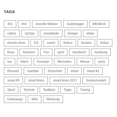
TAGS
451
453
Annette Winkler
Autoblogger
BRABUS
cabrio
car2go
crossblade
Design
ebike
electric drive
EQ
event
forfour
forstars
fortwo
forus
forvision
Fun
genf
hambach
hamburg
iaa
Intern
Konzept
Mercedes
Messe
paris
Renault
roadster
Sicherheit
smart
smart #2
smart #5
smart times
smart times 2017
Sondermodell
Sport
Technik
Testfahrt
Tipps
Tuning
Unterwegs
Web
Werbung