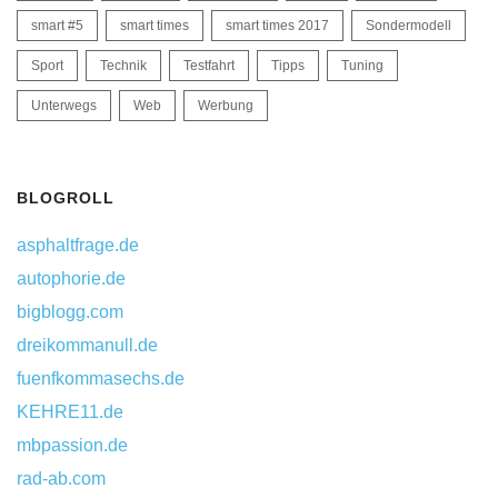
smart #5
smart times
smart times 2017
Sondermodell
Sport
Technik
Testfahrt
Tipps
Tuning
Unterwegs
Web
Werbung
BLOGROLL
asphaltfrage.de
autophorie.de
bigblogg.com
dreikommanull.de
fuenfkommasechs.de
KEHRE11.de
mbpassion.de
rad-ab.com