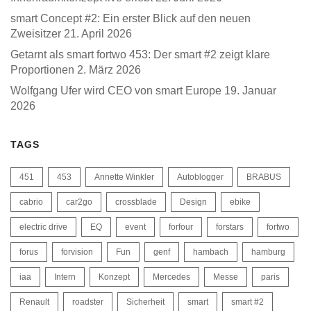
smart Concept #2: Ein erster Blick auf den neuen
Zweisitzer
21. April 2026
Getarnt als smart fortwo 453: Der smart #2 zeigt klare
Proportionen
2. März 2026
Wolfgang Ufer wird CEO von smart Europe
19. Januar
2026
TAGS
451
453
Annette Winkler
Autoblogger
BRABUS
cabrio
car2go
crossblade
Design
ebike
electric drive
EQ
event
forfour
forstars
fortwo
forus
forvision
Fun
genf
hambach
hamburg
iaa
Intern
Konzept
Mercedes
Messe
paris
Renault
roadster
Sicherheit
smart
smart #2