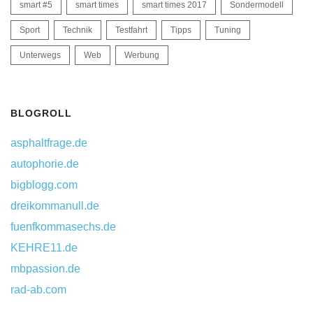
smart #5
smart times
smart times 2017
Sondermodell
Sport
Technik
Testfahrt
Tipps
Tuning
Unterwegs
Web
Werbung
BLOGROLL
asphaltfrage.de
autophorie.de
bigblogg.com
dreikommanull.de
fuenfkommasechs.de
KEHRE11.de
mbpassion.de
rad-ab.com