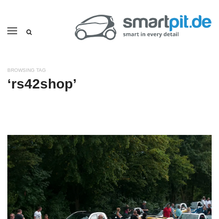
BROWSING TAG
‘rs42shop’