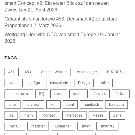
smart Concept #2: Ein erster Blick auf den neuen
Zweisitzer
21. April 2026
Getarnt als smart fortwo 453: Der smart #2 zeigt klare
Proportionen
2. März 2026
Wolfgang Ufer wird CEO von smart Europe
19. Januar
2026
TAGS
451
453
Annette Winkler
Autoblogger
BRABUS
cabrio
car2go
crossblade
Design
ebike
electric drive
EQ
event
forfour
forstars
fortwo
forus
forvision
Fun
genf
hambach
hamburg
iaa
Intern
Konzept
Mercedes
Messe
paris
Renault
roadster
Sicherheit
smart
smart #2