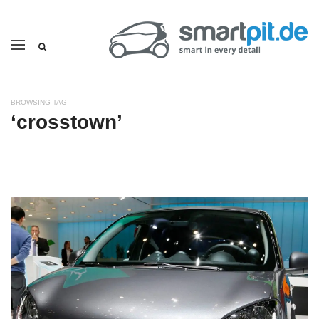
BROWSING TAG
‘crosstown’