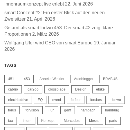
Innenraumkonzept live erlebt
22. Juni 2026
smart Concept #2: Ein erster Blick auf den neuen
Zweisitzer
21. April 2026
Getarnt als smart fortwo 453: Der smart #2 zeigt klare
Proportionen
2. März 2026
Wolfgang Ufer wird CEO von smart Europe
19. Januar
2026
TAGS
451
453
Annette Winkler
Autoblogger
BRABUS
cabrio
car2go
crossblade
Design
ebike
electric drive
EQ
event
forfour
forstars
fortwo
forus
forvision
Fun
genf
hambach
hamburg
iaa
Intern
Konzept
Mercedes
Messe
paris