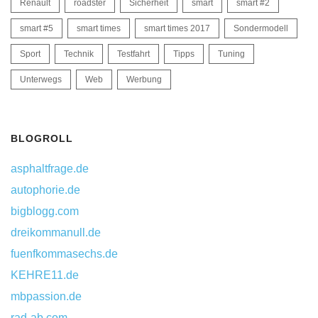
Renault
roadster
Sicherheit
smart
smart #2
smart #5
smart times
smart times 2017
Sondermodell
Sport
Technik
Testfahrt
Tipps
Tuning
Unterwegs
Web
Werbung
BLOGROLL
asphaltfrage.de
autophorie.de
bigblogg.com
dreikommanull.de
fuenfkommasechs.de
KEHRE11.de
mbpassion.de
rad-ab.com