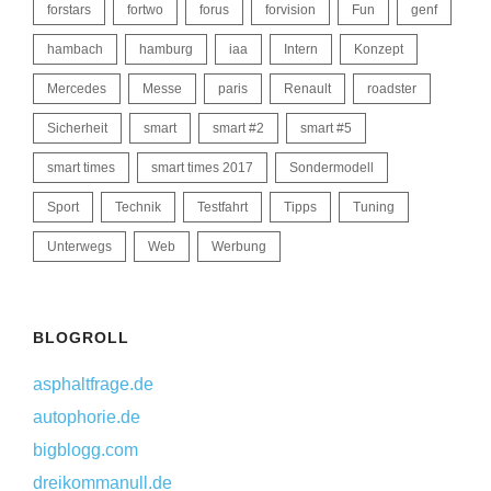
forstars
fortwo
forus
forvision
Fun
genf
hambach
hamburg
iaa
Intern
Konzept
Mercedes
Messe
paris
Renault
roadster
Sicherheit
smart
smart #2
smart #5
smart times
smart times 2017
Sondermodell
Sport
Technik
Testfahrt
Tipps
Tuning
Unterwegs
Web
Werbung
BLOGROLL
asphaltfrage.de
autophorie.de
bigblogg.com
dreikommanull.de