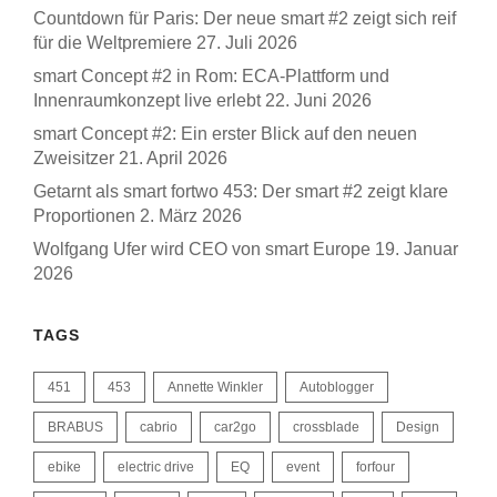
Countdown für Paris: Der neue smart #2 zeigt sich reif
für die Weltpremiere
27. Juli 2026
smart Concept #2 in Rom: ECA-Plattform und
Innenraumkonzept live erlebt
22. Juni 2026
smart Concept #2: Ein erster Blick auf den neuen
Zweisitzer
21. April 2026
Getarnt als smart fortwo 453: Der smart #2 zeigt klare
Proportionen
2. März 2026
Wolfgang Ufer wird CEO von smart Europe
19. Januar
2026
TAGS
451
453
Annette Winkler
Autoblogger
BRABUS
cabrio
car2go
crossblade
Design
ebike
electric drive
EQ
event
forfour