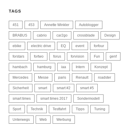
TAGS
451
453
Annette Winkler
Autoblogger
BRABUS
cabrio
car2go
crossblade
Design
ebike
electric drive
EQ
event
forfour
forstars
fortwo
forus
forvision
Fun
genf
hambach
hamburg
iaa
Intern
Konzept
Mercedes
Messe
paris
Renault
roadster
Sicherheit
smart
smart #2
smart #5
smart times
smart times 2017
Sondermodell
Sport
Technik
Testfahrt
Tipps
Tuning
Unterwegs
Web
Werbung