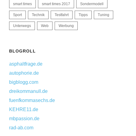
smart times
smart times 2017
Sondermodell
Sport
Technik
Testfahrt
Tipps
Tuning
Unterwegs
Web
Werbung
BLOGROLL
asphaltfrage.de
autophorie.de
bigblogg.com
dreikommanull.de
fuenfkommasechs.de
KEHRE11.de
mbpassion.de
rad-ab.com