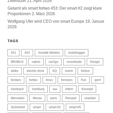
Zweisitzer
21. April 2026
Getarnt als smart fortwo 453: Der smart #2 zeigt klare
Proportionen
2. März 2026
Wolfgang Ufer wird CEO von smart Europe
19. Januar
2026
TAGS
451
453
Annette Winkler
Autoblogger
BRABUS
cabrio
car2go
crossblade
Design
ebike
electric drive
EQ
event
forfour
forstars
fortwo
forus
forvision
Fun
genf
hambach
hamburg
iaa
Intern
Konzept
Mercedes
Messe
paris
Renault
roadster
Sicherheit
smart
smart #2
smart #5